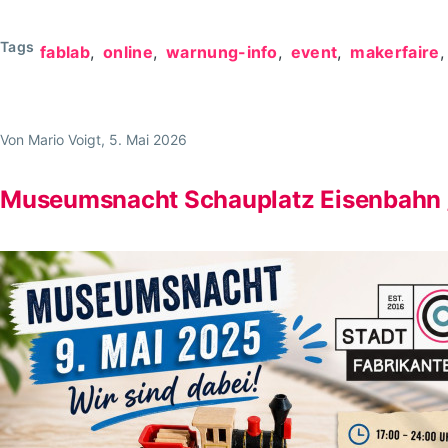
Dies
und
Tags
fablab
online
warnung-info
event
makerfaire
das:
Im
Verein,
Von
Mario Voigt
, 5. Mai 2026
in
der
Museumsnacht Schauplatz Eisenbahn 
Stadtwirtschaft,
im
Umfeld