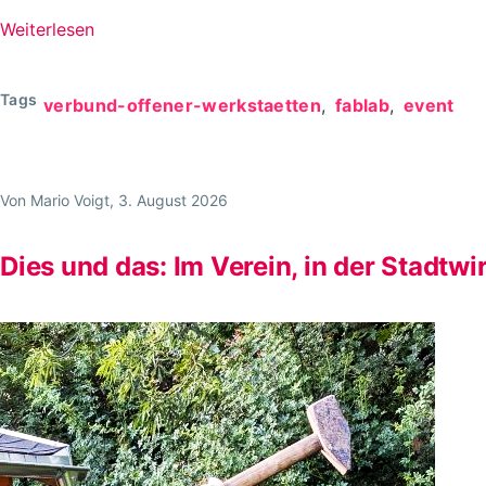
Weiterlesen
über
Seminar
"Gekommen
Tags
verbund-offener-werkstaetten
fablab
event
um
zu
Bleiben"
Von
Mario Voigt
, 3. August 2026
//
24.+25.10.2026
Dies und das: Im Verein, in der Stadtwi