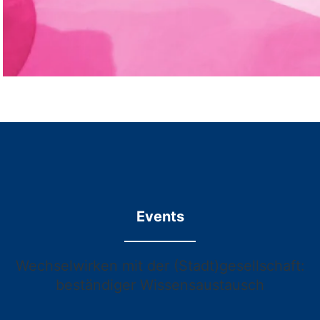
Events
Wechselwirken mit der (Stadt)gesellschaft:
beständiger Wissensaustausch