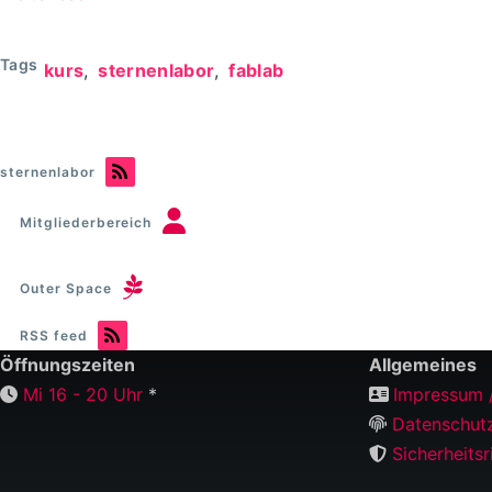
Eine
eigene
Tags
kurs
sternenlabor
fablab
Wordclock
bauen
//
Workshop
sternenlabor
28.02.2026
Mitgliederbereich
Outer Space
RSS feed
Öffnungszeiten
Allgemeines
Mi 16 - 20 Uhr
*
Impressum 
Datenschut
Sicherheitsri