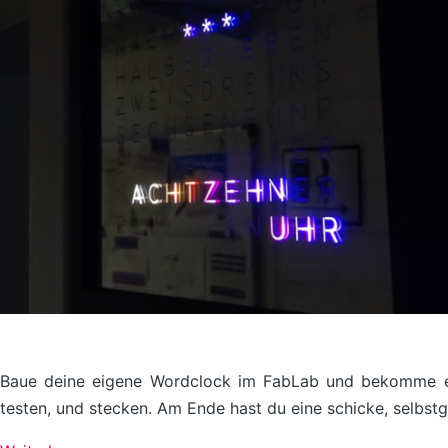
Baue deine eigene Wordclock im FabLab und bekomme eine
testen, und stecken. Am Ende hast du eine schicke, selbstg