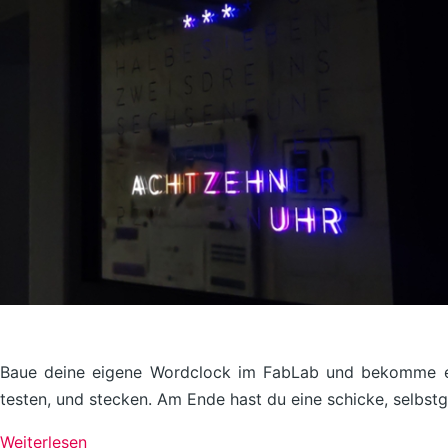
Baue deine eigene Wordclock im FabLab und bekomme eine
testen, und stecken. Am Ende hast du eine schicke, selbstg
Weiterlesen
über