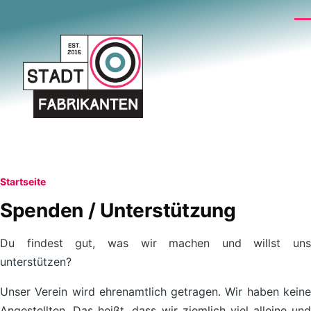
Direkt zum Inhalt
Me
Pfadnavigation
Startseite
Spenden / Unterstützung
Du findest gut, was wir machen und willst uns
unterstützen?
Unser Verein wird ehrenamtlich getragen. Wir haben keine
Angestellten. Das heißt, dass wir ziemlich viel alleine und