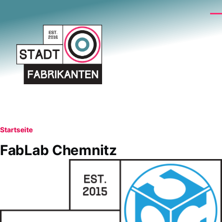
Direkt zum Inhalt
Me
Pfadnavigation
Startseite
FabLab Chemnitz