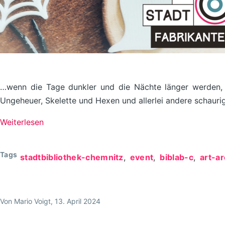
…wenn die Tage dunkler und die Nächte länger werden, 
Ungeheuer, Skelette und Hexen und allerlei andere schaurig
Weiterlesen
über
Gruseltag
im
Tags
stadtbibliothek-chemnitz
event
biblab-c
art-a
BibLab
//
19.10.2024
Von
Mario Voigt
, 13. April 2024