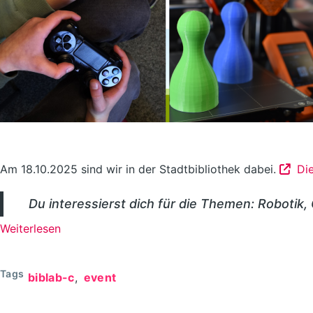
Am 18.10.2025 sind wir in der Stadtbibliothek dabei.
Di
Du interessierst dich für die Themen: Robotik
Weiterlesen
über
MakerDay
im
Tags
biblab-c
event
BibliotheksLabor
//