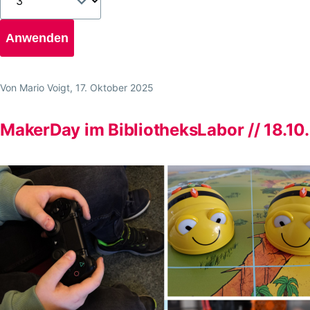
Von
Mario Voigt
, 17. Oktober 2025
MakerDay im BibliotheksLabor // 18.10