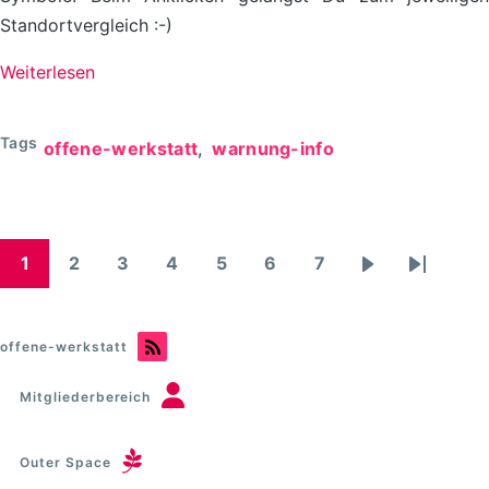
Standortvergleich :-)
Weiterlesen
über
Neues
vom/im
Tags
offene-werkstatt
warnung-info
FabLab
Chemnitz
-
April
1
2
3
4
5
6
7
Seitennummerierung
Taxonomie
Taxonomie
Taxonomie
Taxonomie
Taxonomie
Taxonomie
Taxonomie
Nächste
Letzte
+
Seite
Seite
Mai
offene-werkstatt
Mitgliederbereich
Outer Space