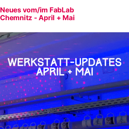
Materialinitiative
Neues vom/im FabLab
Zeux
Chemnitz - April + Mai
//
09.06.2025