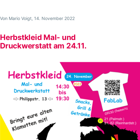
Kommt
vorbei!
Von
Mario Voigt
, 14. November 2022
//
30.11.2024
Herbstkleid Mal- und
Druckwerstatt am 24.11.