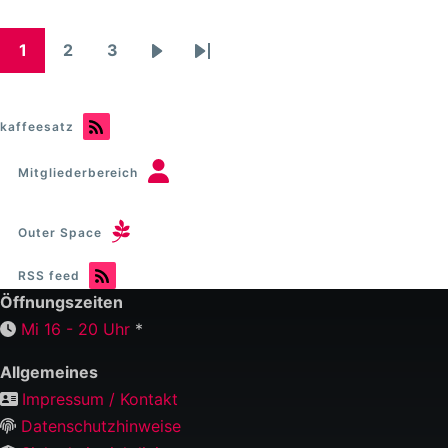
1
2
3
Seitennummerierung
Taxonomie
Taxonomie
Taxonomie
Nächste
Letzte
Seite
Seite
kaffeesatz
Mitgliederbereich
Outer Space
RSS feed
Öffnungszeiten
Mi 16 - 20 Uhr
*
Allgemeines
Impressum / Kontakt
Datenschutzhinweise