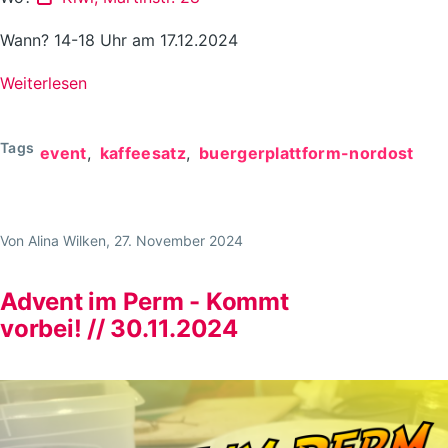
Wann? 14-18 Uhr am 17.12.2024
Weiterlesen
über
Last
Minute
Tags
event
kaffeesatz
buergerplattform-nordost
Weihnachtswerkstatt
//
17.12.
Von
Alina Wilken
, 27. November 2024
im
Kiwi
Advent im Perm - Kommt
vorbei! // 30.11.2024