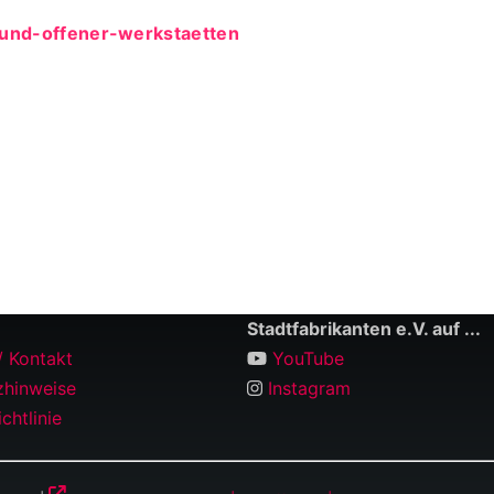
und-offener-werkstaetten
Stadtfabrikanten e.V. auf ...
/ Kontakt
YouTube
zhinweise
Instagram
chtlinie