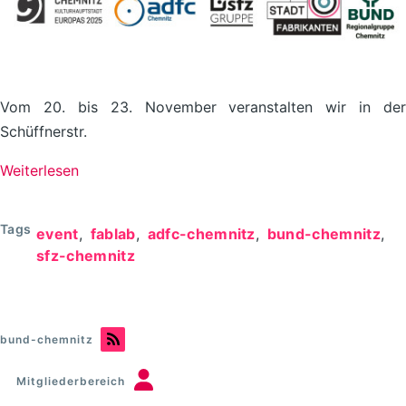
Vom 20. bis 23. November veranstalten wir in der
Schüffnerstr.
Weiterlesen
über
Fahrradschrott
zu
Tags
event
fablab
adfc-chemnitz
bund-chemnitz
Weihnachtsschmuck
sfz-chemnitz
//
20.-23.11.
bund-chemnitz
Mitgliederbereich