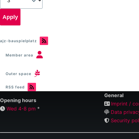
ajz-bauspielplatz
Member area
Outer space
RSS feed
General
Opening hours
Imprint / co
Wed 4-8 pm
*
Data privac
Security pol