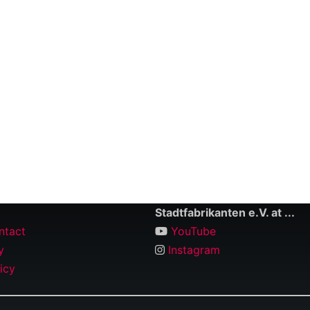
Stadtfabrikanten e.V. at ...
ntact
YouTube
y
Instagram
icy