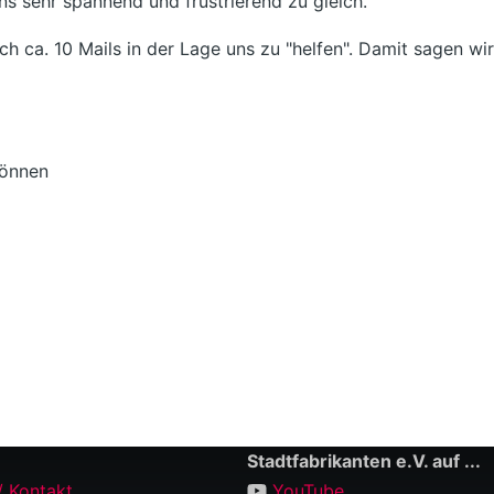
ns sehr spannend und frustrierend zu gleich.
 ca. 10 Mails in der Lage uns zu "helfen". Damit sagen wir
können
Stadtfabrikanten e.V. auf ...
/ Kontakt
YouTube