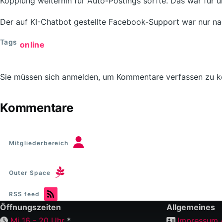
Kopplung weiterhin für Auto-Postings sorfte. Das war für u
Der auf KI-Chatbot gestellte Facebook-Support war nur nach
Tags
online
Sie müssen sich anmelden, um Kommentare verfassen zu 
Kommentare
Mitgliederbereich
Outer Space
RSS feed
Öffnungszeiten
Allgemeines
Mi 16 - 20 Uhr
*
Impressum 