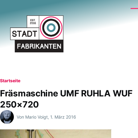
Direkt zum Inhalt
Me
Pfadnavigation
Startseite
Fräsmaschine UMF RUHLA WUF
250×720
Von
Mario Voigt
, 1. März 2016